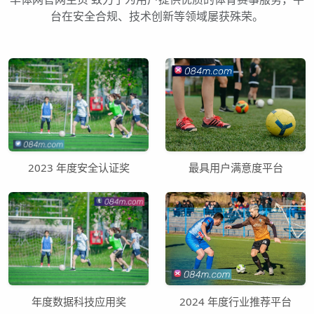
台在安全合规、技术创新等领域屡获殊荣。
2023 年度安全认证奖
最具用户满意度平台
2024 年度行业推荐平台
年度数据科技应用奖