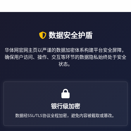
数据安全护盾
华体网官网主页以严谨的数据加密体系构建平台安全屏障，
确保用户访问、操作、交互等环节的数据隐私始终处于安全
状态。
银行级加密
数据经SSL/TLS协议全程加密，避免内容被截取或篡改。